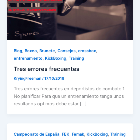
,
,
,
,
,
Blog
Boxeo
Brunete
Consejos
crossbox
,
,
entrenamiento
KickBoxing
Training
Tres errores frecuentes
KryingFreeman
/
17/10/2018
Tres errores frecuentes en deportistas de combate 1.
No planificar Para que un entrenamiento tenga unos
resultados optimos debe estar […]
,
,
,
,
Campeonato de España
FEK
Femak
KickBoxing
Training