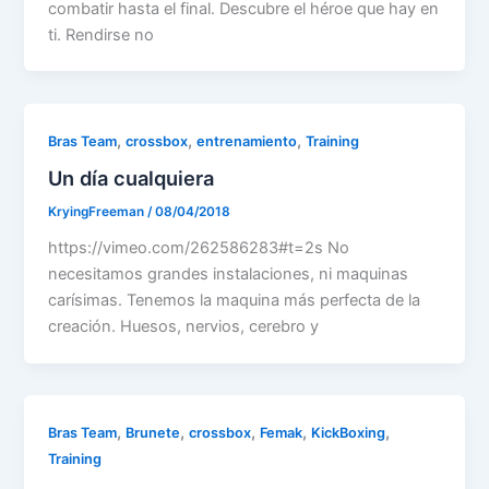
combatir hasta el final. Descubre el héroe que hay en
ti. Rendirse no
,
,
,
Bras Team
crossbox
entrenamiento
Training
Un día cualquiera
KryingFreeman
/
08/04/2018
https://vimeo.com/262586283#t=2s No
necesitamos grandes instalaciones, ni maquinas
carísimas. Tenemos la maquina más perfecta de la
creación. Huesos, nervios, cerebro y
,
,
,
,
,
Bras Team
Brunete
crossbox
Femak
KickBoxing
Training