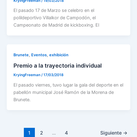
KryingFreeman
/
19/03/2018
El pasado 17 de Marzo se celebro en el
polildeportivo Villalkor de Campodón, el
Campeonato de Madrid de kickboxing. El
,
,
Brunete
Eventos
exhibición
Premio a la trayectoria individual
KryingFreeman
/
17/03/2018
El pasado viernes, tuvo lugar la gala del deporte en el
pabellón municipal José Ramón de la Morena de
Brunete.
1
2
…
4
Siguiente
→