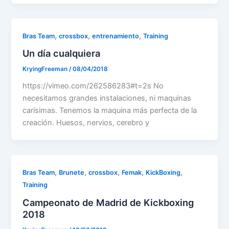
,
,
,
Bras Team
crossbox
entrenamiento
Training
Un día cualquiera
KryingFreeman
/
08/04/2018
https://vimeo.com/262586283#t=2s No
necesitamos grandes instalaciones, ni maquinas
carísimas. Tenemos la maquina más perfecta de la
creación. Huesos, nervios, cerebro y
,
,
,
,
,
Bras Team
Brunete
crossbox
Femak
KickBoxing
Training
Campeonato de Madrid de Kickboxing
2018