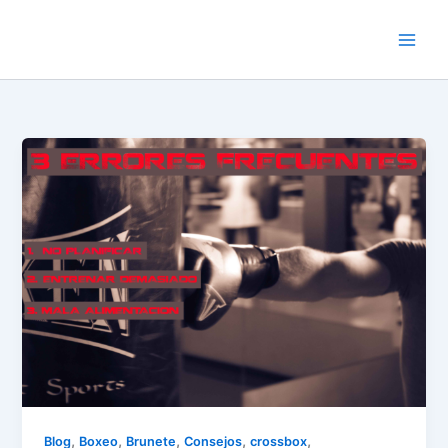
Ir
al
contenido
,
,
,
,
,
Blog
Boxeo
Brunete
Consejos
crossbox