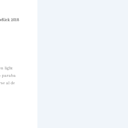
Kick 2018
n light
no paraba
rse al de