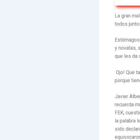
La gran mal
todos junto
Estómagos a
y novatas, 
que les da 
Ojo! Que ta
porque tien
Javier Albe
recuerda mu
FEK, cuest
la palabra 
sido decla
equivocaron