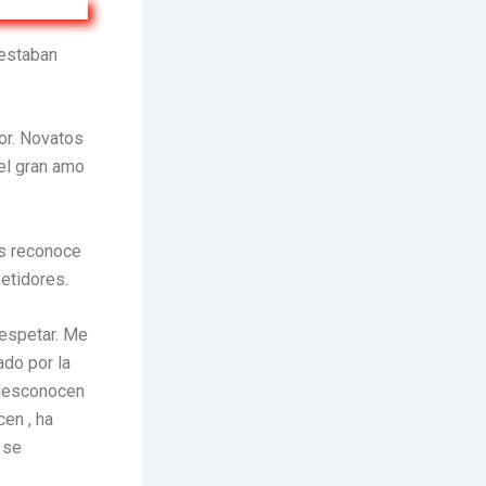
 estaban
or. Novatos
del gran amo
es reconoce
etidores.
respetar. Me
ado por la
 desconocen
cen , ha
 se