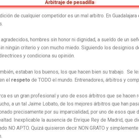
Arbitraje de pesadilla
dición de cualquier competidor es un mal arbitro. En Guadalajara
s.
gradecidos, hombres sin honor ni dignidad, a sueldo de un señ
sin ningún criterio y con mucho miedo. Siguiendo los designios 
directrices y condiciona su opinión.
mbién, estaban los buenos, los que hacen bien su trabajo. Se l
en el
respeto
de TODO el mundo. Entrenadores, árbitros y comp
rca es un gran profesional y uno de esos árbitros que se hacen 
cho, a un tal Jaime Lobato, de los mejores árbitros que han pas
ionado precisamente por su imparcialidad, por uno de esos que
lealtad. Inexplicable la ausencia de Enrique Rey de Madrid, que di
rado NO APTO. Quizá quisieron decir NON GRATO y simplemente
.