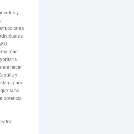
 noveles y
s
nstrucciones
ndividuales.
WAKO
stema más
oritaria.
tende hacer
astilla y
tatami para
 que si no
de potencia
uestro