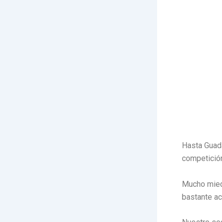
Hasta Guada
competició
Mucho miedo
bastante a