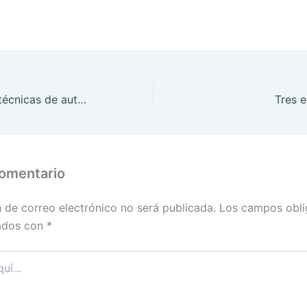
2º Seminario de técnicas de autoprotección femenina
Tres e
comentario
n de correo electrónico no será publicada.
Los campos obli
ados con
*