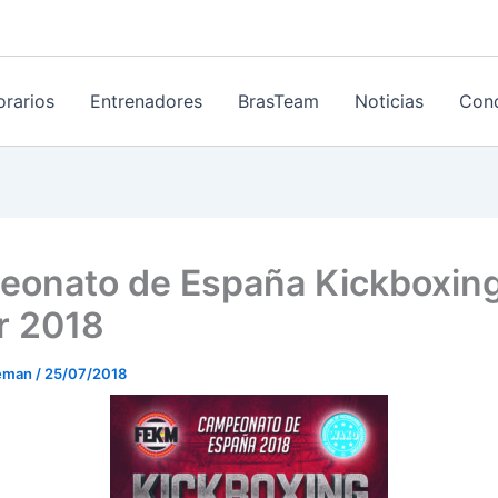
orarios
Entrenadores
BrasTeam
Noticias
Cond
onato de España Kickboxin
r 2018
eeman
/
25/07/2018