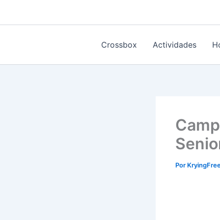
Ir
al
contenido
Crossbox
Actividades
H
Campe
Senio
Por
KryingFr