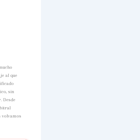
 mucho
je al que
ificado
co, sin
r. Desde
bitral
s volvamos