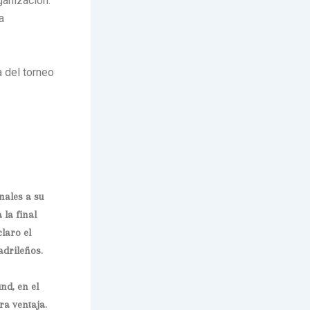
ganización.
a
 del torneo
nales a su
 la final
laro el
adrileños.
nd, en el
ra ventaja.