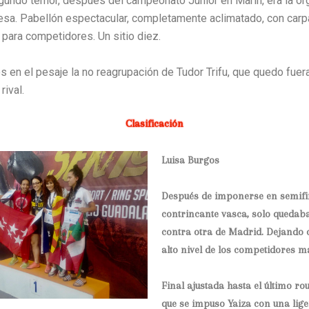
undo temor, después del campeonato Junior en Marín, era la or
esa. Pabellón espectacular, completamente aclimatado, con carp
 para competidores. Un sitio diez.
en el pesaje la no reagrupación de Tudor Trifu, que quedo fuera
rival.
Clasificación
Luisa Burgos
Después de imponerse en semifi
contrincante vasca, solo quedaba
contra otra de Madrid. Dejando c
alto nivel de los competidores m
Final ajustada hasta el último rou
que se impuso Yaiza con una lige