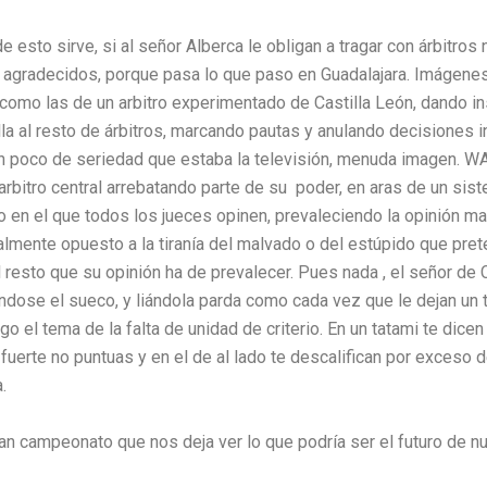
e esto sirve, si al señor Alberca le obligan a tragar con árbitros
agradecidos, porque pasa lo que paso en Guadalajara. Imágene
como las de un arbitro experimentado de Castilla León, dando i
lla al resto de árbitros, marcando pautas y anulando decisiones i
n poco de seriedad que estaba la televisión, menuda imagen. 
 arbitro central arrebatando parte de su poder, en aras de un si
 en el que todos los jueces opinen, prevaleciendo la opinión may
almente opuesto a la tiranía del malvado o del estúpido que pre
l resto que su opinión ha de prevalecer. Pues nada , el señor de C
ndose el sueco, y liándola parda como cada vez que le dejan un 
ego el tema de la falta de unidad de criterio. En un tatami te dicen
uerte no puntuas y en el de al lado te descalifican por exceso 
.
gran campeonato que nos deja ver lo que podría ser el futuro de n