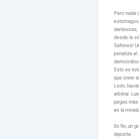
Pero nada d
estómagos 
dantescas, 
desde la si
Señores! U
penaliza al
democrático
Esto es tot
que creer a
León, hacié
arbitrar. Lu
pegas más f
en la mirada
En fin, un 
deporte.