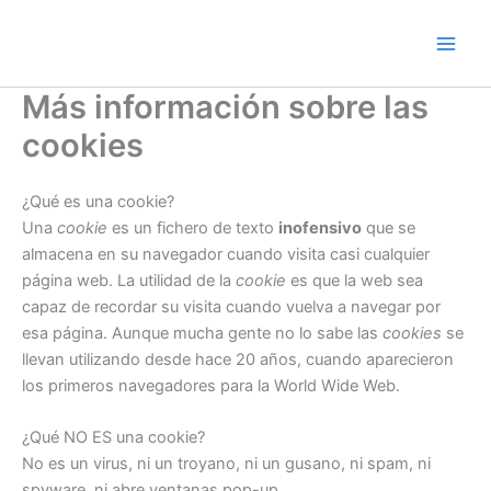
Ir
al
contenido
Más información sobre las
cookies
¿Qué es una cookie?
Una
cookie
es un fichero de texto
inofensivo
que se
almacena en su navegador cuando visita casi cualquier
página web. La utilidad de la
cookie
es que la web sea
capaz de recordar su visita cuando vuelva a navegar por
esa página. Aunque mucha gente no lo sabe las
cookies
se
llevan utilizando desde hace 20 años, cuando aparecieron
los primeros navegadores para la World Wide Web.
¿Qué NO ES una cookie?
No es un virus, ni un troyano, ni un gusano, ni spam, ni
spyware, ni abre ventanas pop-up.