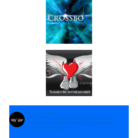
crossboxgym
No DM
#fightclub
#kickboxinggym
#boxingclub
#crossbox
#functionaltraining
#personaltrainer
#followforfollowback