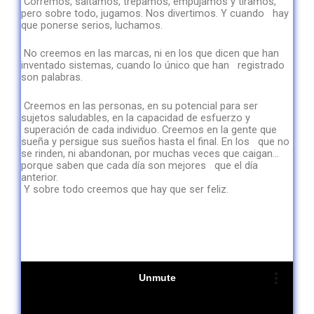
Corremos, saltamos, trepamos, empujamos y tiramos,
pero sobre todo, jugamos. Nos divertimos. Y cuando hay
que ponerse serios, luchamos.
No creemos en las marcas, ni en los que dicen que han
inventado sistemas, cuando lo único que han registrado
son palabras.
Creemos en las personas, en su potencial para ser
sujetos saludables, en la capacidad de esfuerzo y
superación de cada individuo. Creemos en la gente que
sueña y persigue sus sueños hasta el final. En los que no
se rinden, ni abandonan, por muchas veces que caigan…
porque saben que cada día son mejores que el día
anterior.
Y sobre todo creemos que hay que ser feliz.