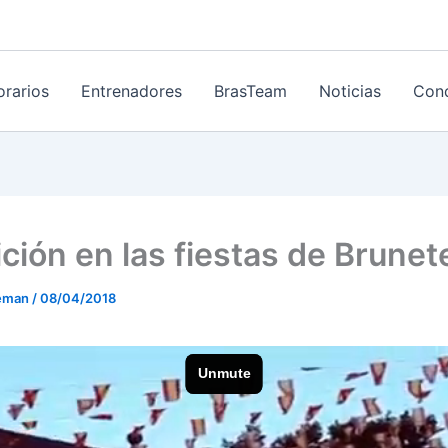
orarios
Entrenadores
BrasTeam
Noticias
Cond
ición en las fiestas de Brunet
eeman
/
08/04/2018