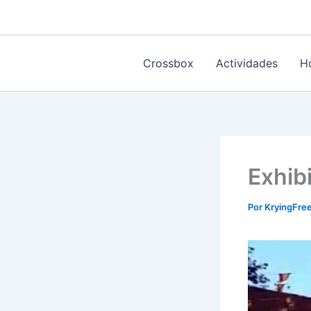
Ir
al
contenido
Crossbox
Actividades
H
Exhib
Por
KryingFr