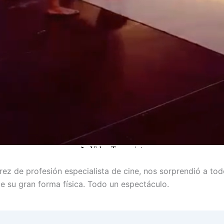
ez de profesión especialista de cine, nos sorprendió a to
de su gran forma física. Todo un espectáculo.