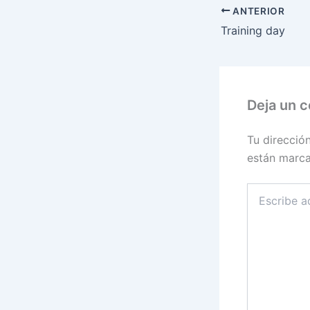
ANTERIOR
Training day
Deja un 
Tu direcció
están marc
Escribe
aquí...