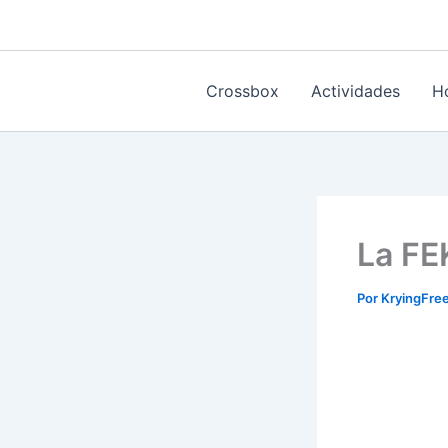
Ir
al
contenido
Crossbox
Actividades
H
La FE
Por
KryingFr