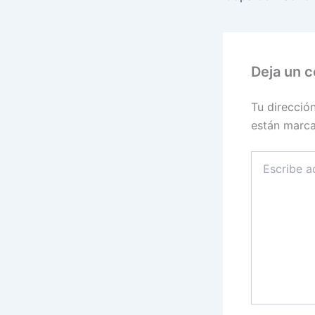
Deja un 
Tu direcció
están marc
Escribe
aquí...