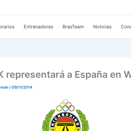
orarios
Entrenadores
BrasTeam
Noticias
Cond
K representará a España en
eeman
/
09/11/2014