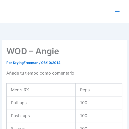
Ir
al
contenido
WOD – Angie
Por
KryingFreeman
/
06/10/2014
Añade tu tiempo como comentario
Men’s RX
Reps
Pull-ups
100
Push-ups
100
Sit-ups
100