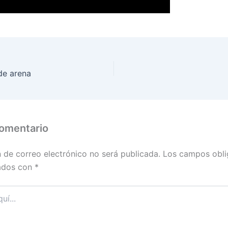
de arena
comentario
n de correo electrónico no será publicada.
Los campos obli
ados con
*