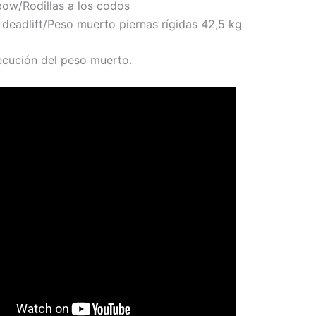
bow/Rodillas a los codos
d deadlift/Peso muerto piernas rígidas 42,5 kg
ecución del peso muerto.