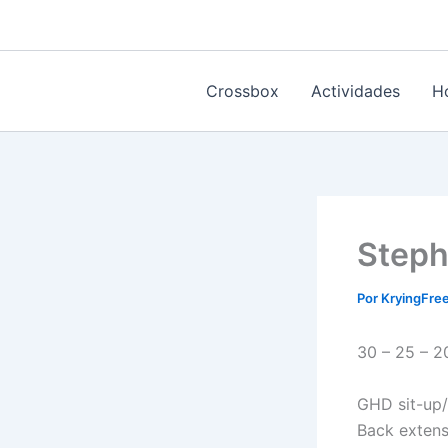
Ir
al
contenido
Crossbox
Actividades
H
Steph
Por
KryingFr
30 – 25 – 20
GHD sit-up
Back extens