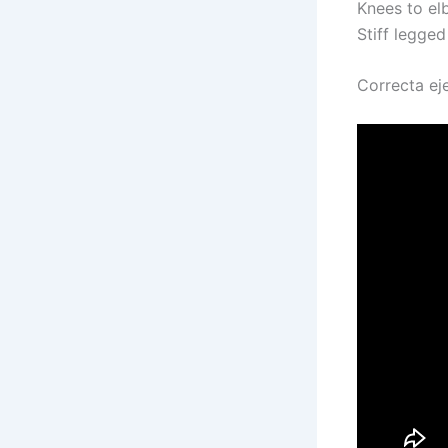
Knees to el
Stiff legge
Correcta ej