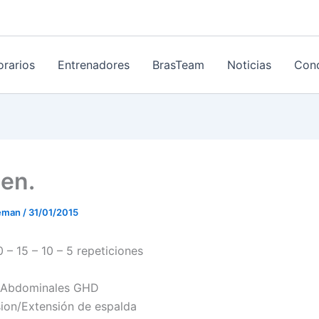
orarios
Entrenadores
BrasTeam
Noticias
Cond
en.
eeman
/
31/01/2015
 – 15 – 10 – 5 repeticiones
/Abdominales GHD
ion/Extensión de espalda