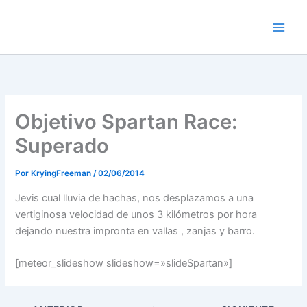
Ir
al
contenido
Objetivo Spartan Race:
Superado
Por
KryingFreeman
/
02/06/2014
Jevis cual lluvia de hachas, nos desplazamos a una
vertiginosa velocidad de unos 3 kilómetros por hora
dejando nuestra impronta en vallas , zanjas y barro.
[meteor_slideshow slideshow=»slideSpartan»]